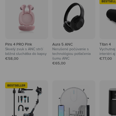
BESTSELL
Pins 4 PRO Pink
Aura 5 ANC
Titan 4
Skvelý zvuk s ANC strčí
Nerušené počúvanie s
Vychutnaj 
běžná sluchátka do kapsy
technológiou potlačenia
interiéri aj
Predajná cena
Predajná
€58,00
šumu ANC
€77,00
Predajná cena
€65,00
BESTSELLER