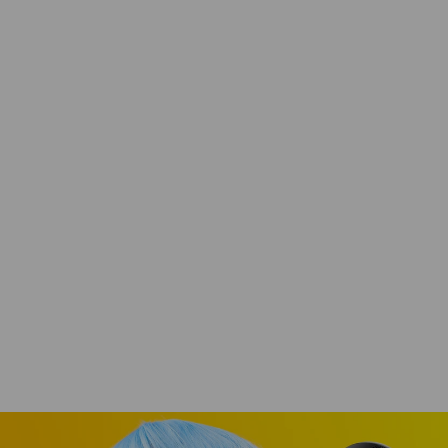
Preskúmať