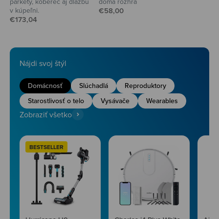
parkety, koberec aj dlažbu
doma rozhrá
Predajná cena
v kúpeľni.
€58,00
Predajná cena
€173,04
Nájdi svoj štýl
Domácnosť
Slúchadlá
Reproduktory
Starostlivosť o telo
Vysávače
Wearables
Zobraziť všetko
BESTSELLER