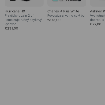
Hurricane H9
Charles i4 Plus White
AirFryer 
Praktický dizajn 2 v 1
Povysáva aj vytrie celý byt
Vychutnaj
Audio
Predajná cena
kombinuje ručný a tyčový
€173,00
dobrotu s
Predajná
vysávač
Slúchadlá a reproduktory pre maximálny
€77,00
Predajná cena
€231,00
hudobný zážitok.
Preskúmať
Domácnosť
Od upratovania a vybavenia až po
bezpečnosť.