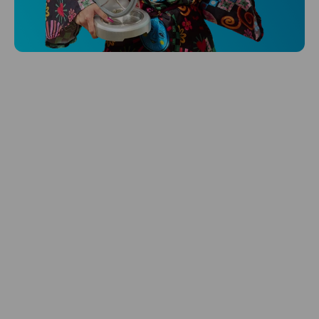
Sleduje tvoje zdravie, spánok aj pohyb
a ešte k tomu aj platí.
Preskúmať
Starostlivosť o vlasy
Zbraň pre svieže vlasy? Starostlivosť od
Niceboy.