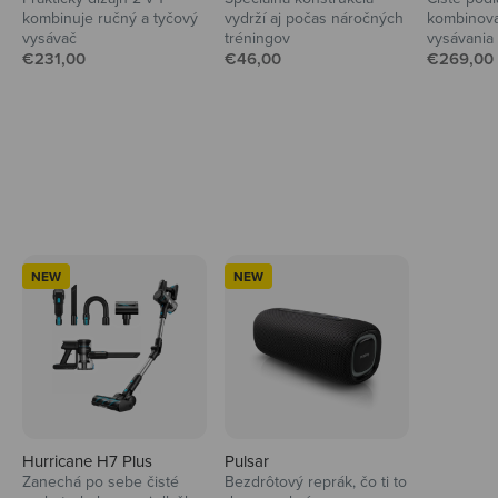
kombinuje ručný a tyčový
vydrží aj počas náročných
kombinova
vysávač
tréningov
vysávania
Predajná cena
Predajná cena
Predajná
€231,00
€46,00
€269,00
Ahoj tady Niceboy
NEW
NEW
Hurricane H7 Plus
Pulsar
Zanechá po sebe čisté
Bezdrôtový reprák, čo ti to