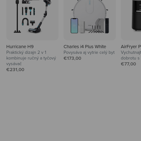
Hurricane H9
Charles i4 Plus White
AirFryer 
Praktický dizajn 2 v 1
Povysáva aj vytrie celý byt
Vychutnaj
Audio
Predajná cena
kombinuje ručný a tyčový
€173,00
dobrotu s
Predajná
vysávač
Slúchadlá a reproduktory pre maximálny
€77,00
Predajná cena
€231,00
hudobný zážitok.
Preskúmať