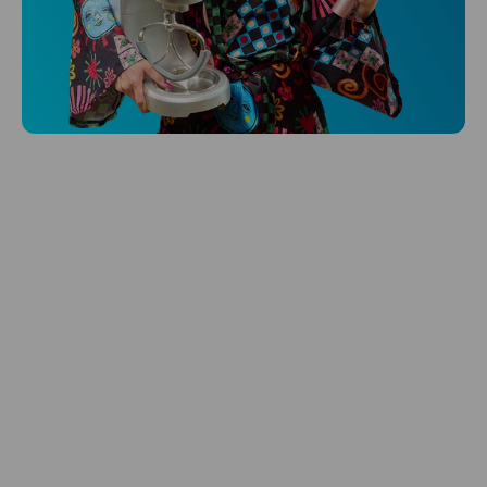
Niceboy ONE Ultra
Sleduje tvoje zdravie, spánok aj pohyb
a ešte k tomu aj platí.
Preskúmať
Starostlivosť o vlasy
Zbraň pre svieže vlasy? Starostlivosť od