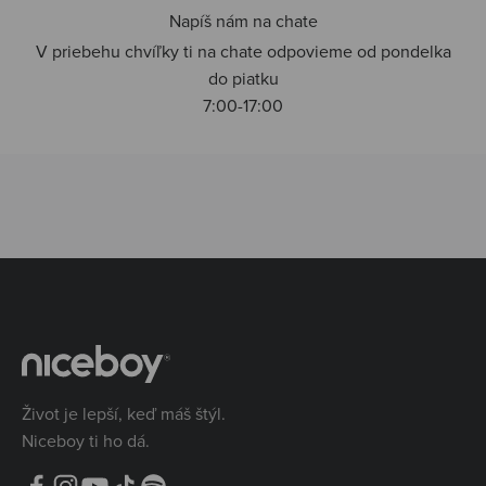
Napíš nám na chate
V priebehu chvíľky ti na chate odpovieme od pondelka
do piatku
7:00-17:00
Život je lepší, keď máš štýl.
Niceboy ti ho dá.