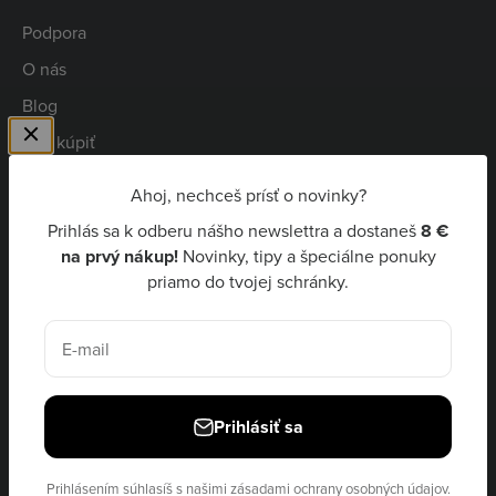
Podpora
O nás
Blog
Kde kúpiť
Spolupráca
Ahoj, nechceš prísť o novinky?
Kariéra
Prihlás sa k odberu nášho newslettra a dostaneš
8 €
Niceboy Pay
na prvý nákup!
Novinky, tipy a špeciálne ponuky
priamo do tvojej schránky.
EUR €
E-mail
Prihlásiť sa
© 2026, Niceboy · site by
Ecommerce Pot
Prihlásením súhlasíš s našimi
zásadami ochrany osobných údajov.