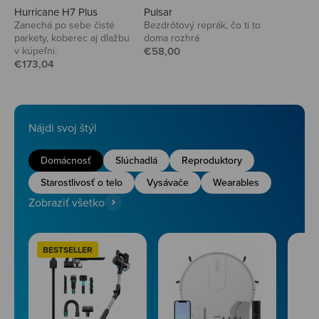
Hurricane H7 Plus
Pulsar
Zanechá po sebe čisté
Bezdrôtový reprák, čo ti to
parkety, koberec aj dlažbu
doma rozhrá
Predajná cena
v kúpeľni.
€58,00
Predajná cena
€173,04
Nájdi svoj štýl
Domácnosť
Slúchadlá
Reproduktory
Starostlivosť o telo
Vysávače
Wearables
Zobraziť všetko
BESTSELLER