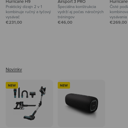
Hurricane H9
Airsport 3 PRO
Hurrican
Praktický dizajn 2 v 1
Špeciálna konštrukcia
Čisté podl
kombinuje ručný a tyčový
vydrží aj počas náročných
kombinova
vysávač
tréningov
vysávania
Predajná cena
Predajná cena
Predajná
€231,00
€46,00
€269,00
Ahoj tady Niceboy
NEW
NEW