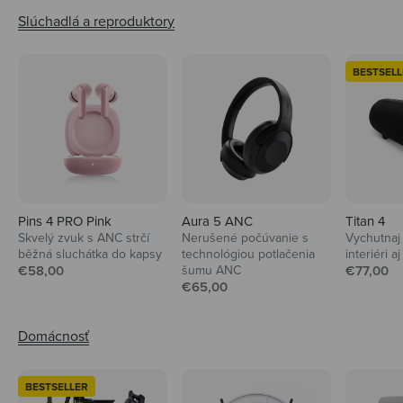
BESTSELL
Pins 4 PRO Pink
Aura 5 ANC
Titan 4
Skvelý zvuk s ANC strčí
Nerušené počúvanie s
Vychutnaj 
běžná sluchátka do kapsy
technológiou potlačenia
interiéri aj
Predajná cena
Predajná
€58,00
šumu ANC
€77,00
Predajná cena
€65,00
BESTSELLER