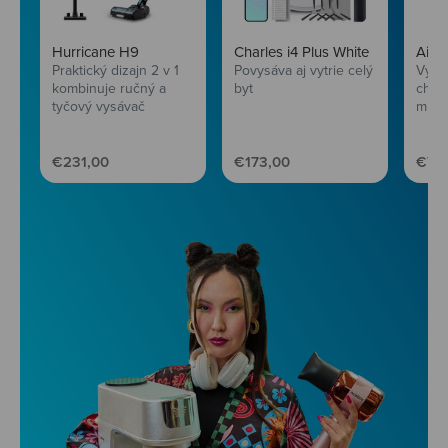
Hurricane H9
Charles i4 Plus White
AirF
Praktický dizajn 2 v 1
Povysáva aj vytrie celý
Vychu
kombinuje ručný a
byt
chru
tyčový vysávač
mini
Predajná cena
Predajná cena
Pred
€231,00
€173,00
€77,