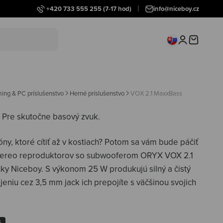
+420 733 555 255
(7-17 hod)
info@niceboy.cz
Prihlásiť sa
Košík
ing & PC príslušenstvo
Herné príslušenstvo
VOX 2.1 MaxxBass
.
Pre skutočne basový zvuk.
óny, ktoré cítiť až v kostiach? Potom sa vám bude páčiť
stereo reproduktorov so subwooferom ORYX VOX 2.1
ky Niceboy. S výkonom 25 W produkujú silný a čistý
jeniu cez 3,5 mm jack ich prepojíte s väčšinou svojich
é