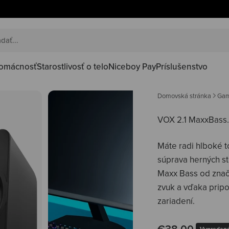
omácnosť
Starostlivosť o telo
Niceboy Pay
Príslušenstvo
Domovská stránka
Gam
VOX 2.1 MaxxBass
Máte radi hlboké t
súprava herných 
Maxx Bass od znač
zvuk a vďaka pripo
zariadení.
Predajná cena
€38,00
Vypredan