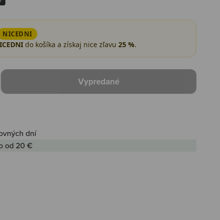
NICEDNI
ICEDNI
do košíka a získaj nice zľavu
25 %
.
Vypredané
ovných dní
o od 20 €