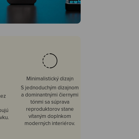
Minimalistický dizajn
S jednoduchým dizajnom
a dominantnými čiernymi
cez
tónmi sa súprava
reproduktorov stane
bujú
vítaným doplnkom
vku.
moderných interiérov.