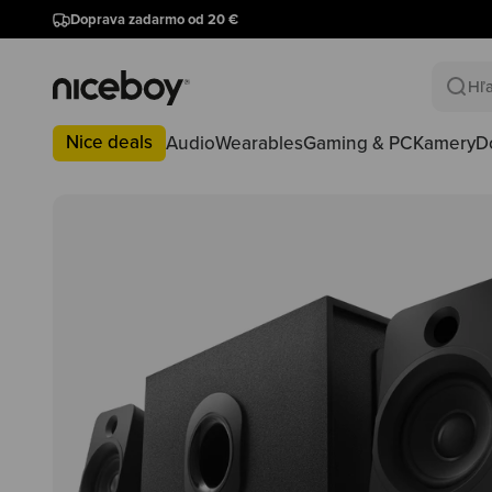
Preskočiť na obsah
Doprava zadarmo od 20 €
Niceboy
Nice deals
Audio
Wearables
Gaming & PC
Kamery
D