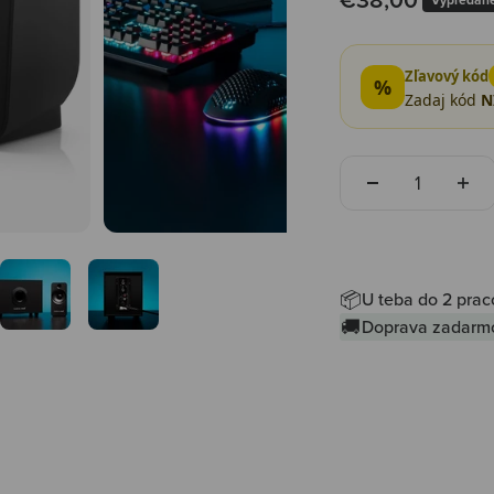
Zľavový kód
%
Zadaj kód
N
Množstvo
📦
U teba do 2 prac
🚚
Doprava zadarm