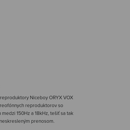
k
esú reproduktory Niceboy ORYX VOX
ereofónnych reproduktorov so
medzi 150Hz a 18kHz, tešiť sa tak
a neskresleným prenosom.