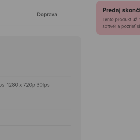
Predaj skonči
Doprava
Tento produkt už ni
softvér a pozrieť 
ps, 1280 x 720p 30fps