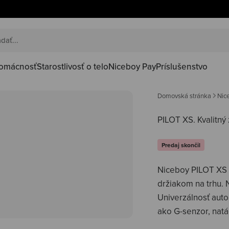
omácnosť
Starostlivosť o telo
Niceboy Pay
Príslušenstvo
Domovská stránka
Nic
PILOT XS.
Kvalitný
Predaj skončil
Niceboy PILOT XS 
držiakom na trhu. N
Univerzálnosť aut
ako G-senzor, natá