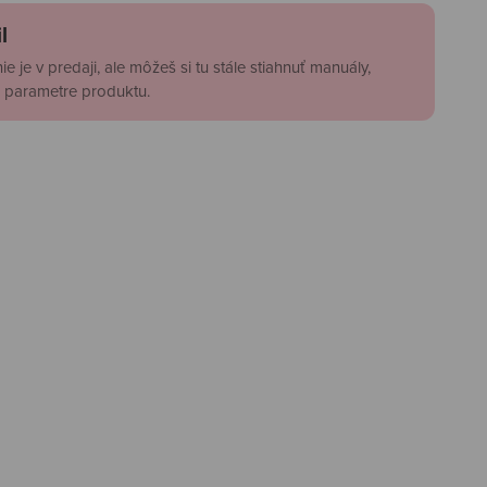
l
e je v predaji, ale môžeš si tu stále stiahnuť manuály,
si parametre produktu.