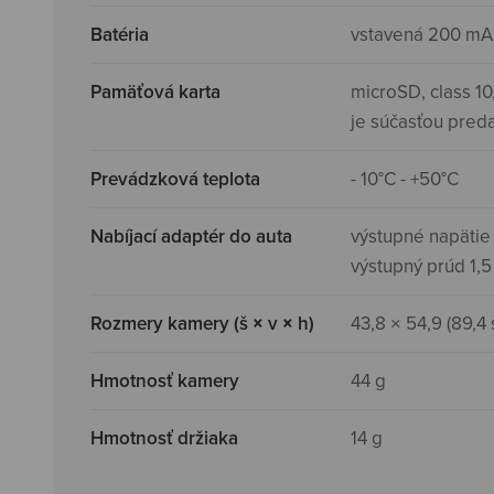
Batéria
vstavená 200 mAh
Pamäťová karta
microSD, class 10
je súčasťou pred
Prevádzková teplota
- 10°C - +50°C
Nabíjací adaptér do auta
výstupné napätie 
výstupný prúd 1,5
Rozmery kamery (š × v × h)
43,8 × 54,9 (89,4
Hmotnosť kamery
44 g
Hmotnosť držiaka
14 g