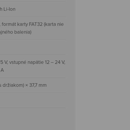
 Li-Ion
, formát karty FAT32 (karta nie
ajného balenia)
5 V, vstupné napätie 12 – 24 V,
 A
 s držiakom) × 37,7 mm