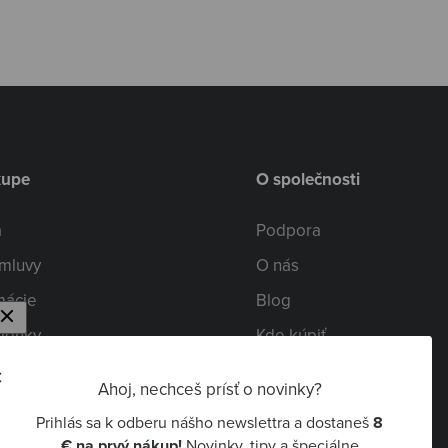
kupe
O společnosti
a
Podpora
mluvy
O nás
mácie
Blog
ienky
Kde kúpiť
osobných údajov
Spolupráca
Ahoj, nechceš prísť o novinky?
ode
Kariéra
Prihlás sa k odberu nášho newslettra a dostaneš
8
rospotrebičov
Niceboy Pay
€ na prvý nákup!
Novinky, tipy a špeciálne