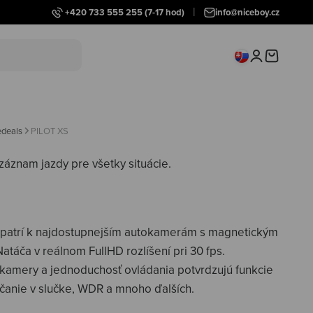
+420 733 555 255
(7-17 hod)
info@niceboy.cz
Prihlásiť sa
Košík
edeals
PILOT XS
 záznam jazdy pre všetky situácie.
patrí k najdostupnejším autokamerám s magnetickým
atáča v reálnom FullHD rozlíšení pri 30 fps.
okamery a jednoduchosť ovládania potvrdzujú funkcie
čanie v slučke, WDR a mnoho ďalších.