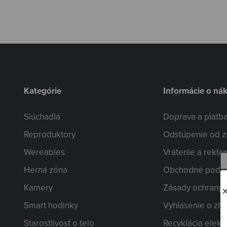
Kategórie
Informácie o ná
Slúchadlá
Doprava a platb
Reproduktory
Odstúpenie od z
Wereables
Vrátenie a rekla
Herná zóna
Obchodné podm
Kamery
Zásady ochrany 
Smart hodinky
Vyhlásenie o zh
Starostlivosť o telo
Recyklácia elekt