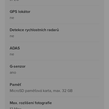
GPS lokátor
ne
Detekce rychlostních radarů
ne
ADAS
ne
G-senzor
ano
Paměť
MicroSD paměťová karta, max. 32 GB
Max. rozlišení fotografie
12 Mpx