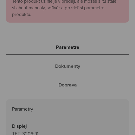
Tento produkt už nie je v predaji, ale môžeš si tu stále
stiahnuť manuály, softvér a pozrieť si parametre
produktu.
Parametre
Dokumenty
Doprava
Parametry
Displej
TFT, 3" (16:9)