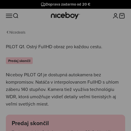
Preskočiť na obsah
Doprava zadarmo od 20 €
Niceboy
Menu
Hľadať
Prihlásiť 
Košík
Nicedeals
PILOT Q1.
Ostrý FullHD obraz pro každou cestu.
Predaj skončil
Niceboy PILOT Q1 je dostupná autokamera bez
kompromisov. Natáča v interpolovanom FullHD s uhlom
záberu 140 stupňov. Kamera tiež využíva technológiu
WDR, ktorá umožňuje vidieť detaily veľmi tienistých aj
veľmi svetlých miest.
Predaj skončil