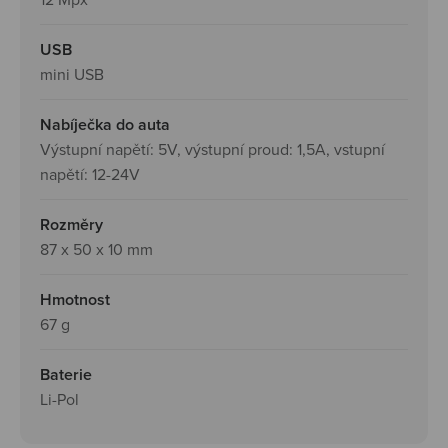
USB
mini USB
Nabíječka do auta
Výstupní napětí: 5V, výstupní proud: 1,5A, vstupní
napětí: 12-24V
Rozměry
87 x 50 x 10 mm
Hmotnost
67 g
Baterie
Li-Pol