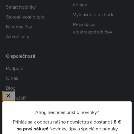
údajov
Smart hodinky
Vyhlásenie o zhode
Starostlivosť o telo
Recyklácia
Niceboy Pay
elektrospotrebičov
Akčné sety
O společnosti
Podpora
O nás
Blog
Kde kúpiť
Spolupráca
Ahoj, nechceš prísť o novinky?
Kariéra
Prihlás sa k odberu nášho newslettra a dostaneš
8 €
Niceboy Pay
na prvý nákup!
Novinky, tipy a špeciálne ponuky