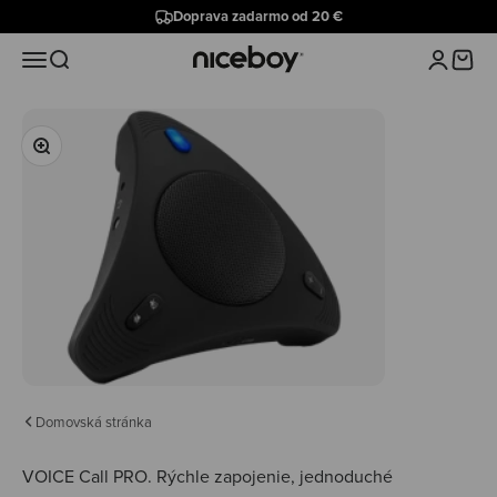
Preskočiť na obsah
Doprava zadarmo od 20 €
Niceboy
Menu
Hľadať
Prihlásiť 
Košík
Priblížiť
Domovská stránka
VOICE Call PRO.
Rýchle zapojenie, jednoduché