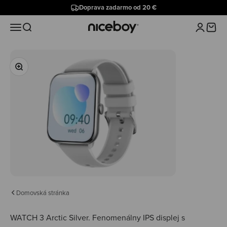
Preskočiť na obsah
Doprava zadarmo od 20 €
Niceboy
Menu
Hľadať
Prihlásiť 
Košík
Priblížiť
Domovská stránka
WATCH 3 Arctic Silver.
Fenomenálny IPS displej s