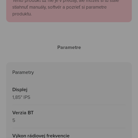
Tento produkt už nie je v predaji, ale môžeš si tu stále
stiahnuť manuály, softvér a pozrieť si parametre
produktu.
Parametre
Parametry
Displej
1,85" IPS
Verzia BT
5
Výkon rádiovej frekvencie