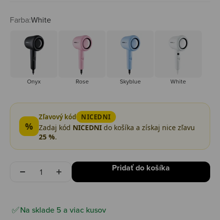
Farba:
White
Onyx
Rose
Skyblue
White
Onyx
Rose
Skyblue
White
Zľavový kód
NICEDNI
%
Zadaj kód
NICEDNI
do košíka a získaj nice zľavu
25 %
.
Množstvo
Pridať do košíka
Na sklade 5 a viac kusov