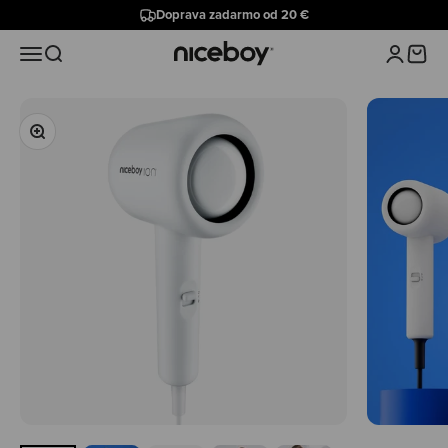
Preskočiť na obsah
Doprava zadarmo od 20 €
Niceboy
Menu
Hľadať
Prihlásiť 
Košík
Priblížiť