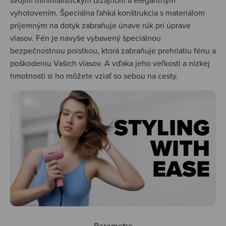
svojím minimalistickým dizajnom a elegantným
vyhotovením. Špeciálna ľahká konštrukcia s materiálom
príjemným na dotyk zabraňuje únave rúk pri úprave
vlasov. Fén je navyše vybavený špeciálnou
bezpečnostnou poistkou, ktorá zabraňuje prehriatiu fénu a
poškodeniu Vašich vlasov. A vďaka jeho veľkosti a nízkej
hmotnosti si ho môžete vziať so sebou na cesty.
Parametre