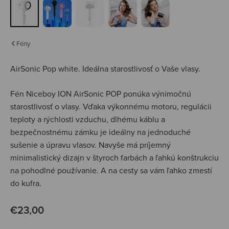
Fény
AirSonic Pop white.
Ideálna starostlivosť o Vaše vlasy.
Fén Niceboy ION AirSonic POP ponúka výnimočnú
starostlivosť o vlasy. Vďaka výkonnému motoru, regulácii
teploty a rýchlosti vzduchu, dlhému káblu a
bezpečnostnému zámku je ideálny na jednoduché
sušenie a úpravu vlasov. Navyše má príjemný
minimalistický dizajn v štyroch farbách a ľahkú konštrukciu
na pohodlné používanie. A na cesty sa vám ľahko zmestí
do kufra.
Predajná cena
€23,00