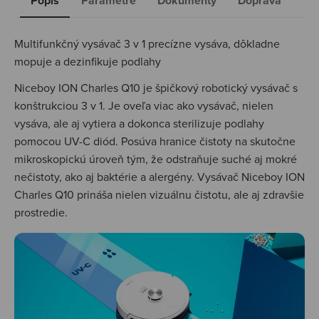
Popis
Parametre
Dokumenty
Doprava
Multifunkčný vysávač 3 v 1 precízne vysáva, dôkladne
mopuje a dezinfikuje podlahy
Niceboy ION Charles Q10 je špičkový robotický vysávač s
konštrukciou 3 v 1. Je oveľa viac ako vysávač, nielen
vysáva, ale aj vytiera a dokonca sterilizuje podlahy
pomocou UV-C diód. Posúva hranice čistoty na skutočne
mikroskopickú úroveň tým, že odstraňuje suché aj mokré
nečistoty, ako aj baktérie a alergény. Vysávač Niceboy ION
Charles Q10 prináša nielen vizuálnu čistotu, ale aj zdravšie
prostredie.