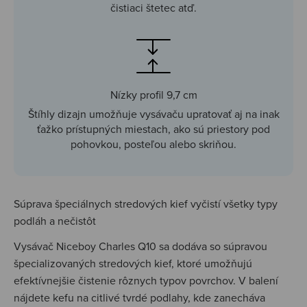
čistiaci štetec atď.
Nízky profil 9,7 cm
Štíhly dizajn umožňuje vysávaču upratovať aj na inak
ťažko prístupných miestach, ako sú priestory pod
pohovkou, posteľou alebo skriňou.
Súprava špeciálnych stredových kief vyčistí všetky typy
podláh a nečistôt
Vysávač Niceboy Charles Q10 sa dodáva so súpravou
špecializovaných stredových kief, ktoré umožňujú
efektívnejšie čistenie rôznych typov povrchov. V balení
nájdete kefu na citlivé tvrdé podlahy, kde zanecháva