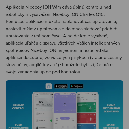
Aplikácia Niceboy ION Vám dáva úplnú kontrolu nad
robotickým vysávačom Niceboy ION Charles Q10.
Pomocou aplikácie môžete naplánovať čas upratovania,
nastaviť režimy upratovania a dokonca sledovať priebeh
upratovania v reálnom čase. A nejde len o vysávač,
aplikácia uľahčuje správu všetkých Vašich inteligentných
spotrebičov Niceboy ION na jednom mieste. Vďaka
aplikácii dostupnej vo viacerých jazykoch (vrátane češtiny,
slovenčiny, angličtiny atď.) si môžete byť istí, že máte
svoje zariadenia úplne pod kontrolou.