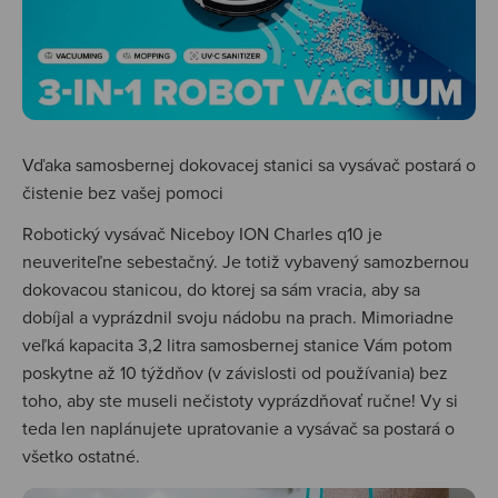
Vďaka samosbernej dokovacej stanici sa vysávač postará o
čistenie bez vašej pomoci
Robotický vysávač Niceboy ION Charles q10 je
neuveriteľne sebestačný. Je totiž vybavený samozbernou
dokovacou stanicou, do ktorej sa sám vracia, aby sa
dobíjal a vyprázdnil svoju nádobu na prach. Mimoriadne
veľká kapacita 3,2 litra samosbernej stanice Vám potom
poskytne až 10 týždňov (v závislosti od používania) bez
toho, aby ste museli nečistoty vyprázdňovať ručne! Vy si
teda len naplánujete upratovanie a vysávač sa postará o
všetko ostatné.