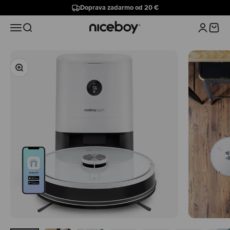
Preskočiť na obsah
Doprava zadarmo od 20 €
Niceboy
Menu
Hľadať
Prihlásiť 
Košík
Priblížiť