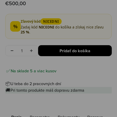
Predajná cena
€500,00
Zľavový kód
NICEDNI
%
Zadaj kód
NICEDNI
do košíka a získaj nice zľavu
25 %
.
Množstvo
Pridať do košíka
Na sklade 5 a viac kusov
📦
U teba do 2 pracovných dní
🚚
Pri tomto produkte máš dopravu zdarma