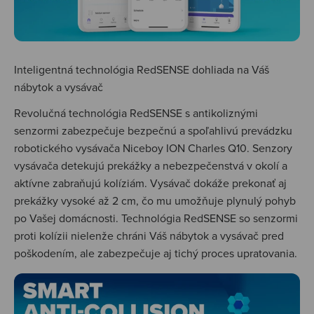
Inteligentná technológia RedSENSE dohliada na Váš
nábytok a vysávač
Revolučná technológia RedSENSE s antikoliznými
senzormi zabezpečuje bezpečnú a spoľahlivú prevádzku
robotického vysávača Niceboy ION Charles Q10. Senzory
vysávača detekujú prekážky a nebezpečenstvá v okolí a
aktívne zabraňujú kolíziám. Vysávač dokáže prekonať aj
prekážky vysoké až 2 cm, čo mu umožňuje plynulý pohyb
po Vašej domácnosti. Technológia RedSENSE so senzormi
proti kolízii nielenže chráni Váš nábytok a vysávač pred
poškodením, ale zabezpečuje aj tichý proces upratovania.