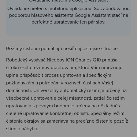
Ovládanie nielen s mobilnou aplikáciou. So zabudovanou
podporou hlasového asistenta Google Assistant stačí na
perfektné upratovanie len pár slov.
Režimy čistenia pomáhajú riešiť najčastejšie situácie
Robotický vysávač Niceboy ION Charles Q10 prináša
širokú škálu režimov upratovania, ktoré Vám umožňujú
úplne prispôsobiť proces upratovania špecifickým
požiadavkám a potrebám v rôznych častiach Vašej
domácnosti. Univerzálny automatický režim je určený na
všeobecné upratovanie celej miestnosti, zatiaľ čo režim
upratovania s pevným bodom je určený na dôkladné a
cielené upratovanie konkrétnej oblasti. Špeciálny režim
čistenia okrajov sa zameriava na precízne čistenie pozdĺž
stien a nábytku.