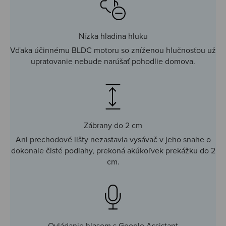
Nízka hladina hluku
Vďaka účinnému BLDC motoru so zníženou hlučnosťou už
upratovanie nebude narúšať pohodlie domova.
Zábrany do 2 cm
Ani prechodové lišty nezastavia vysávač v jeho snahe o
dokonale čisté podlahy, prekoná akúkoľvek prekážku do 2
cm.
Ovládanie hlasom s Google Assistant