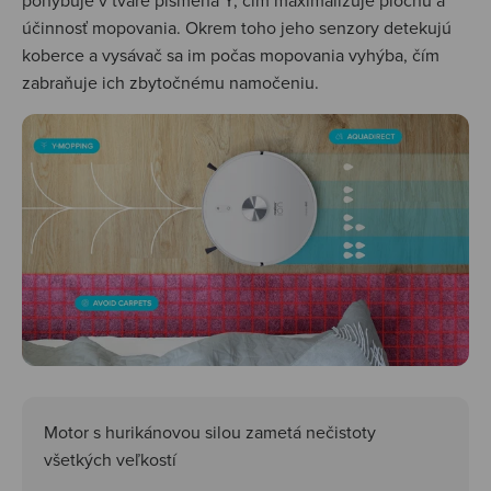
pohybuje v tvare písmena Y, čím maximalizuje plochu a
účinnosť mopovania. Okrem toho jeho senzory detekujú
koberce a vysávač sa im počas mopovania vyhýba, čím
zabraňuje ich zbytočnému namočeniu.
Motor s hurikánovou silou zametá nečistoty
všetkých veľkostí