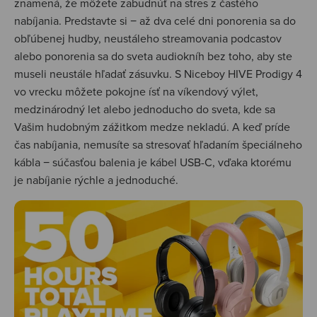
znamená, že môžete zabudnúť na stres z častého
nabíjania. Predstavte si − až dva celé dni ponorenia sa do
obľúbenej hudby, neustáleho streamovania podcastov
alebo ponorenia sa do sveta audiokníh bez toho, aby ste
museli neustále hľadať zásuvku. S Niceboy HIVE Prodigy 4
vo vrecku môžete pokojne ísť na víkendový výlet,
medzinárodný let alebo jednoducho do sveta, kde sa
Vašim hudobným zážitkom medze nekladú. A keď príde
čas nabíjania, nemusíte sa stresovať hľadaním špeciálneho
kábla − súčasťou balenia je kábel USB-C, vďaka ktorému
je nabíjanie rýchle a jednoduché.