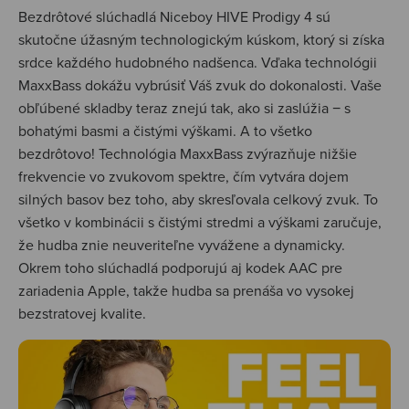
Bezdrôtové slúchadlá Niceboy HIVE Prodigy 4 sú
skutočne úžasným technologickým kúskom, ktorý si získa
srdce každého hudobného nadšenca. Vďaka technológii
MaxxBass dokážu vybrúsiť Váš zvuk do dokonalosti. Vaše
obľúbené skladby teraz znejú tak, ako si zaslúžia − s
bohatými basmi a čistými výškami. A to všetko
bezdrôtovo! Technológia MaxxBass zvýrazňuje nižšie
frekvencie vo zvukovom spektre, čím vytvára dojem
silných basov bez toho, aby skresľovala celkový zvuk. To
všetko v kombinácii s čistými stredmi a výškami zaručuje,
že hudba znie neuveriteľne vyvážene a dynamicky.
Okrem toho slúchadlá podporujú aj kodek AAC pre
zariadenia Apple, takže hudba sa prenáša vo vysokej
bezstratovej kvalite.