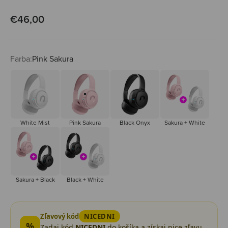
Predajná cena
€46,00
Farba:
Pink Sakura
White Mist
Pink Sakura
Black Onyx
Sakura + Wh
White Mist
Pink Sakura
Black Onyx
Sakura + White
Sakura + Black
Black + White
Sakura + Black
Black + White
Zľavový kód
NICEDNI
%
Zadaj kód
NICEDNI
do košíka a získaj nice zľavu