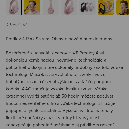
Bezdrôtové
Prodigy 4 Pink Sakura.
Objavte nové dimenzie hudby.
Bezdrôtové slúchadlá Niceboy HIVE Prodigy 4 sú
dokonalou kombináciou inovatívnej technológie a
pohodlného dizajnu pre dokonalý hudobný zážitok. Vďaka
technológii MaxxBass si vychutnáte skvelý zvuk s
bohatými basmi a čistými výškami, zatiaľ čo podpora
kodeku AAC zaručuje vysokú kvalitu zvuku. Vďaka
extrémnej výdrži batérie až 50 hodín môžete počúvať
hudbu neuveriteľne dlho a vďaka technológii BT 5.3 je
pripojenie rýchle a stabilné. Vysokokvalitné materiály,
flexibilné náušníky a nastaviteľný hlavový most
zabezpečujú pohodlné počúvanie aj pri dlhom nosení.