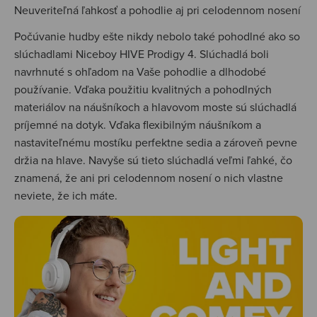
Neuveriteľná ľahkosť a pohodlie aj pri celodennom nosení
Počúvanie hudby ešte nikdy nebolo také pohodlné ako so
slúchadlami Niceboy HIVE Prodigy 4. Slúchadlá boli
navrhnuté s ohľadom na Vaše pohodlie a dlhodobé
používanie. Vďaka použitiu kvalitných a pohodlných
materiálov na náušníkoch a hlavovom moste sú slúchadlá
príjemné na dotyk. Vďaka flexibilným náušníkom a
nastaviteľnému mostíku perfektne sedia a zároveň pevne
držia na hlave. Navyše sú tieto slúchadlá veľmi ľahké, čo
znamená, že ani pri celodennom nosení o nich vlastne
neviete, že ich máte.