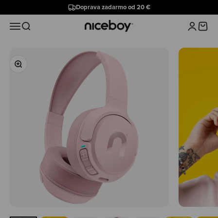
Preskočiť na obsah
Doprava zadarmo od 20 €
Niceboy
Menu
Hľadať
Prihlásiť 
Košík
Priblížiť