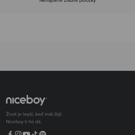
Nenájdené žiadne položky
Život je lepší, keď máš štýl.
Niceboy ti ho dá.