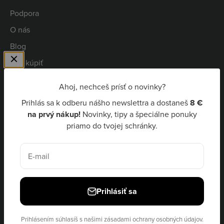
Podpora
O nás
Blog
Kde kúpiť
Spolupráca
Ahoj, nechceš prísť o novinky?
Kariéra
Prihlás sa k odberu nášho newslettra a dostaneš
8 €
Niceboy Pay
na prvý nákup!
Novinky, tipy a špeciálne ponuky
priamo do tvojej schránky.
EUR €
E-mail
Prihlásiť sa
© 2026, Niceboy · site by
Ecommerce Pot
Prihlásením súhlasíš s našimi
zásadami ochrany osobných údajov.