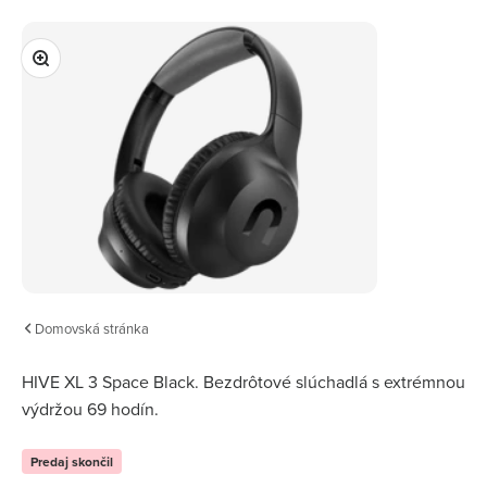
Preskočiť na obsah
Priblížiť
Domovská stránka
HIVE XL 3 Space Black.
Bezdrôtové slúchadlá s extrémnou
výdržou 69 hodín.
Predaj skončil