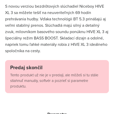
S novou verziou bezdrôtových slúchadiel Niceboy HIVE
XL 3 sa môžete tešiť na neuveriteľných 69 hodín
prehrávania hudby. Vďaka technológii BT 5.3 prinášajú aj
veľmi stabilný prenos. Slúchadlá majú silný a detailný
zvuk, milovníkom basového soundu ponúknu HIVE XL 3 aj
špeciálny režim BASS BOOST. Skladací dizajn a odolné,
napriek tomu ľahké materiály robia z HIVE XL 3 ideálneho
spoločníka na cesty.
Predaj skončil
Tento produkt už nie je v predaji, ale môžeš si tu stále
stiahnuť manuály, softvér a pozrieť si parametre
produktu.