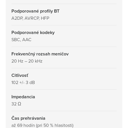
Podporované profily BT
A2DP, AVRCP, HFP
Podporované kodeky
SBC, AAC
Frekvenčný rozsah meničov
20 Hz – 20 kHz
Citlivosť
102 +/- 3 dB
Impedancia
32 Ω
Čas prehrávania
až 69 hodín (pri 50 % hlasitosti)