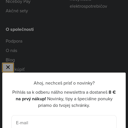
Niceboy Pay
elektrospotrebičov
Akčné sety
O společnosti
Podpora
O nás
Blog
Kde kúpiť
Spolupráca
Ahoj, nechceš prísť o novinky?
Kariéra
Prihlás sa k odberu nášho newslettra a dostaneš
8 €
Niceboy Pay
na prvý nákup!
Novinky, tipy a špeciálne ponuky
priamo do tvojej schránky.
EUR €
E-mail