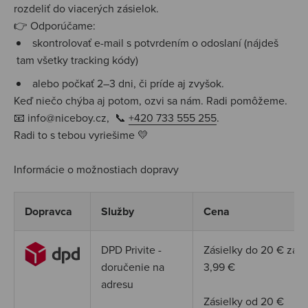
rozdeliť do viacerých zásielok.
👉 Odporúčame:
skontrolovať e-mail s potvrdením o odoslaní (nájdeš
tam všetky tracking kódy)
alebo počkať 2–3 dni, či príde aj zvyšok.
Keď niečo chýba aj potom, ozvi sa nám.
Radi pomôžeme.
📧 info@niceboy.cz, 📞
+420 733 555 255
.
Radi to s tebou vyriešime 💛
Informácie o možnostiach dopravy
Dopravca
Služby
Cena
DPD Privite -
Zásielky do 20
€
za
doručenie na
3,99
€
adresu
Zásielky od 20
€