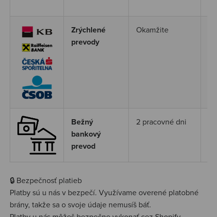
úč
Zrýchlené
Okamžite
Ok
prevody
Po
(K
Pl
(m
Bežný
2 pracovné dni
Vy
bankový
ča
prevod
pr
🔒 Bezpečnosť platieb
Platby sú u nás v bezpečí. Využívame overené platobné
brány, takže sa o svoje údaje nemusíš báť.
Platby u nás môžeš bezpečne vykonať cez Shopify