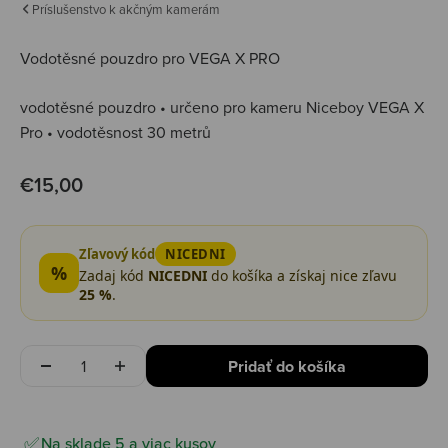
Príslušenstvo k akčným kamerám
Vodotěsné pouzdro pro VEGA X PRO
vodotěsné pouzdro • určeno pro kameru Niceboy VEGA X
Pro • vodotěsnost 30 metrů
Predajná cena
€15,00
Zľavový kód
NICEDNI
%
Zadaj kód
NICEDNI
do košíka a získaj nice zľavu
25 %
.
Množstvo
Pridať do košíka
Na sklade 5 a viac kusov