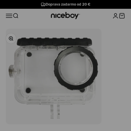
Preskočiť na obsah
Doprava zadarmo od 20 €
Niceboy
Menu
Hľadať
Prihlásiť 
Košík
Priblížiť