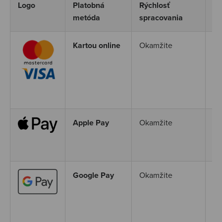
Logo
Platobná
Rýchlosť
Po
metóda
spracovania
Kartou online
Okamžite
Ak
Ma
po
ši
za
Apple Pay
Okamžite
Ap
sp
nu
Google Pay
Okamžite
Go
pl
mu
Go